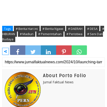
Tags
# Berita Hari ini
# Berita Ngawi
# DAERAH
# DESA
#
HIBURAN
# Madiun
# Pemerintahan
# Peristiwa
# Seni Dan
Budaya
About Porto Folio
Jurnal Faktual News