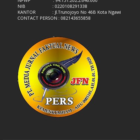
NPWP
: 94.151.202.2.646.000
NIB
: 0220108291338
KANTOR
: Jl.Trunojoyo No 46B Kota Ngawi
CONTACT PERSON : 082143655858