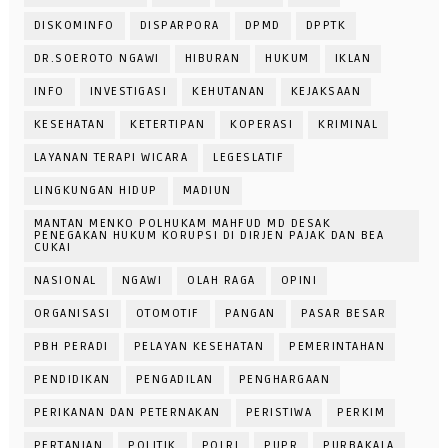
DISKOMINFO
DISPARPORA
DPMD
DPPTK
DR.SOEROTO NGAWI
HIBURAN
HUKUM
IKLAN
INFO
INVESTIGASI
KEHUTANAN
KEJAKSAAN
KESEHATAN
KETERTIPAN
KOPERASI
KRIMINAL
LAYANAN TERAPI WICARA
LEGESLATIF
LINGKUNGAN HIDUP
MADIUN
MANTAN MENKO POLHUKAM MAHFUD MD DESAK
PENEGAKAN HUKUM KORUPSI DI DIRJEN PAJAK DAN BEA
CUKAI
NASIONAL
NGAWI
OLAH RAGA
OPINI
ORGANISASI
OTOMOTIF
PANGAN
PASAR BESAR
PBH PERADI
PELAYAN KESEHATAN
PEMERINTAHAN
PENDIDIKAN
PENGADILAN
PENGHARGAAN
PERIKANAN DAN PETERNAKAN
PERISTIWA
PERKIM
PERTANIAN
POLITIK
POLRI
PUPR
PURBAKALA