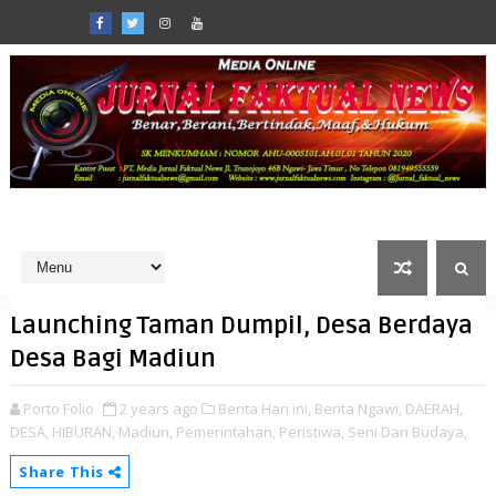
Launching Taman Dumpil, Desa Berdaya
Desa Bagi Madiun
Porto Folio
2 years ago
Berita Hari ini,
Berita Ngawi,
DAERAH,
DESA,
HIBURAN,
Madiun,
Pemerintahan,
Peristiwa,
Seni Dan Budaya,
Share This