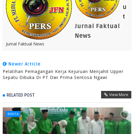
u
t
Jurnal Faktual
News
Jurnal Faktual News
Newer Article
Pelatihan Pemagangan Kerja Kejuruan Menjahit Upper
Sepatu Dibuka Di PT Dwi Prima Sentosa Ngawi
View More
RELATED POST
BERITA