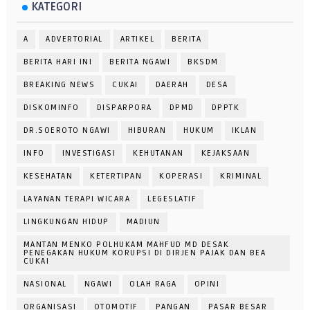
KATEGORI
A
ADVERTORIAL
ARTIKEL
BERITA
BERITA HARI INI
BERITA NGAWI
BKSDM
BREAKING NEWS
CUKAI
DAERAH
DESA
DISKOMINFO
DISPARPORA
DPMD
DPPTK
DR.SOEROTO NGAWI
HIBURAN
HUKUM
IKLAN
INFO
INVESTIGASI
KEHUTANAN
KEJAKSAAN
KESEHATAN
KETERTIPAN
KOPERASI
KRIMINAL
LAYANAN TERAPI WICARA
LEGESLATIF
LINGKUNGAN HIDUP
MADIUN
MANTAN MENKO POLHUKAM MAHFUD MD DESAK
PENEGAKAN HUKUM KORUPSI DI DIRJEN PAJAK DAN BEA
CUKAI
NASIONAL
NGAWI
OLAH RAGA
OPINI
ORGANISASI
OTOMOTIF
PANGAN
PASAR BESAR