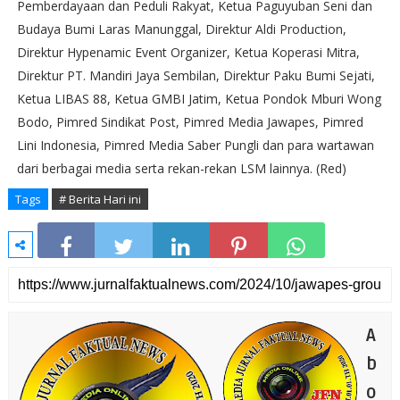
Pemberdayaan dan Peduli Rakyat, Ketua Paguyuban Seni dan
Budaya Bumi Laras Manunggal, Direktur Aldi Production,
Direktur Hypenamic Event Organizer, Ketua Koperasi Mitra,
Direktur PT. Mandiri Jaya Sembilan, Direktur Paku Bumi Sejati,
Ketua LIBAS 88, Ketua GMBI Jatim, Ketua Pondok Mburi Wong
Bodo, Pimred Sindikat Post, Pimred Media Jawapes, Pimred
Lini Indonesia, Pimred Media Saber Pungli dan para wartawan
dari berbagai media serta rekan-rekan LSM lainnya. (Red)
Tags
# Berita Hari ini
A
b
o