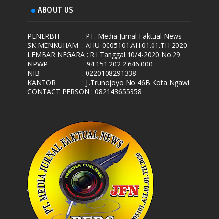
ABOUT US
PENERBIT
: PT. Media Jurnal Faktual News
SK MENKUHAM
: AHU-0005101.AH.01.01.TH 2020
LEMBAR NEGARA
: R.I Tanggal 10/4-2020 No.29
NPWP
: 94.151.202.2.646.000
NIB
: 0220108291338
KANTOR
: Jl.Trunojoyo No 46B Kota Ngawi
CONTACT PERSON : 082143655858