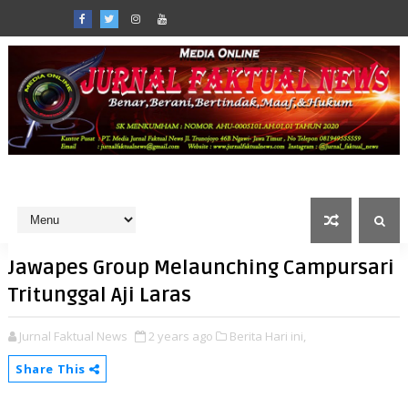
Jawapes Group Melaunching Campursari
Tritunggal Aji Laras
Jurnal Faktual News
2 years ago
Berita Hari ini,
Share This