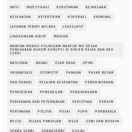
INFO
INVESTIGASI
KEHUTANAN
KEJAKSAAN
KESEHATAN
KETERTIPAN
KOPERASI
KRIMINAL
LAYANAN TERAPI WICARA
LEGESLATIF
LINGKUNGAN HIDUP
MADIUN
MANTAN MENKO POLHUKAM MAHFUD MD DESAK
PENEGAKAN HUKUM KORUPSI DI DIRJEN PAJAK DAN BEA
CUKAI
NASIONAL
NGAWI
OLAH RAGA
OPINI
ORGANISASI
OTOMOTIF
PANGAN
PASAR BESAR
PBH PERADI
PELAYAN KESEHATAN
PEMERINTAHAN
PENDIDIKAN
PENGADILAN
PENGHARGAAN
PERIKANAN DAN PETERNAKAN
PERISTIWA
PERKIM
PERTANIAN
POLITIK
POLRI
PUPR
PURBAKALA
RELIGI
RILAAS PANGILAN
RSUD
SENI DAN BUDAYA
SERBA SERBI
SERBASERBI
SOSIAL