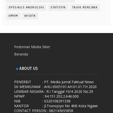
SPESIALIS ANDROLOGI
STATISTIK
TAJUK RENCANA
UMKM
WISATA
Pedoman Media Siber
Beranda
ABOUT US
PENERBIT
: PT. Media Jurnal Faktual News
SK MENKUHAM
: AHU-0005101.AH.01.01.TH 2020
LEMBAR NEGARA
: R.I Tanggal 10/4-2020 No.29
NPWP
: 94.151.202.2.646.000
NIB
: 0220108291338
KANTOR
: Jl.Trunojoyo No 46B Kota Ngawi
CONTACT PERSON : 082143655858