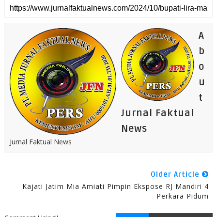
A
b
o
u
t
Jurnal Faktual
News
Jurnal Faktual News
Older Article
Kajati Jatim Mia Amiati Pimpin Ekspose RJ Mandiri 4
Perkara Pidum