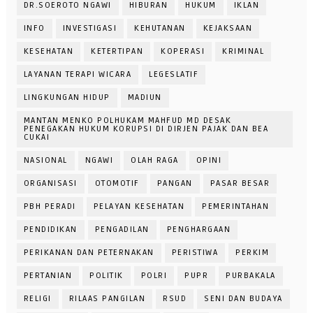
DR.SOEROTO NGAWI
HIBURAN
HUKUM
IKLAN
INFO
INVESTIGASI
KEHUTANAN
KEJAKSAAN
KESEHATAN
KETERTIPAN
KOPERASI
KRIMINAL
LAYANAN TERAPI WICARA
LEGESLATIF
LINGKUNGAN HIDUP
MADIUN
MANTAN MENKO POLHUKAM MAHFUD MD DESAK
PENEGAKAN HUKUM KORUPSI DI DIRJEN PAJAK DAN BEA
CUKAI
NASIONAL
NGAWI
OLAH RAGA
OPINI
ORGANISASI
OTOMOTIF
PANGAN
PASAR BESAR
PBH PERADI
PELAYAN KESEHATAN
PEMERINTAHAN
PENDIDIKAN
PENGADILAN
PENGHARGAAN
PERIKANAN DAN PETERNAKAN
PERISTIWA
PERKIM
PERTANIAN
POLITIK
POLRI
PUPR
PURBAKALA
RELIGI
RILAAS PANGILAN
RSUD
SENI DAN BUDAYA