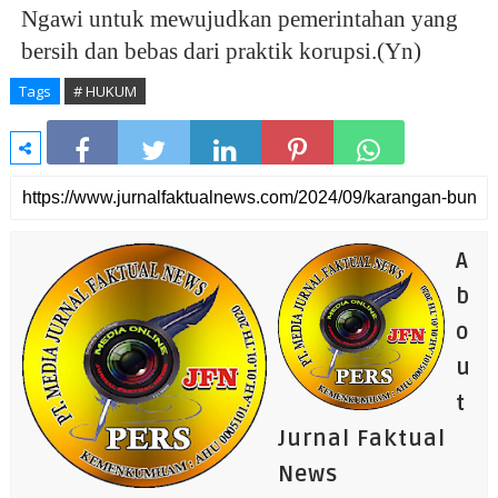
Ngawi untuk mewujudkan pemerintahan yang 
bersih dan bebas dari praktik korupsi.(Yn)
Tags
# HUKUM
A
b
o
u
t
Jurnal Faktual
News