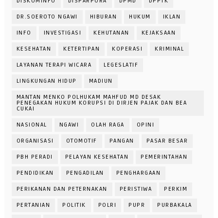
DISKOMINFO
DISPARPORA
DPMD
DPPTK
DR.SOEROTO NGAWI
HIBURAN
HUKUM
IKLAN
INFO
INVESTIGASI
KEHUTANAN
KEJAKSAAN
KESEHATAN
KETERTIPAN
KOPERASI
KRIMINAL
LAYANAN TERAPI WICARA
LEGESLATIF
LINGKUNGAN HIDUP
MADIUN
MANTAN MENKO POLHUKAM MAHFUD MD DESAK
PENEGAKAN HUKUM KORUPSI DI DIRJEN PAJAK DAN BEA
CUKAI
NASIONAL
NGAWI
OLAH RAGA
OPINI
ORGANISASI
OTOMOTIF
PANGAN
PASAR BESAR
PBH PERADI
PELAYAN KESEHATAN
PEMERINTAHAN
PENDIDIKAN
PENGADILAN
PENGHARGAAN
PERIKANAN DAN PETERNAKAN
PERISTIWA
PERKIM
PERTANIAN
POLITIK
POLRI
PUPR
PURBAKALA