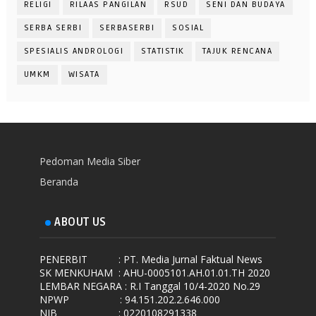
RELIGI
RILAAS PANGILAN
RSUD
SENI DAN BUDAYA
SERBA SERBI
SERBASERBI
SOSIAL
SPESIALIS ANDROLOGI
STATISTIK
TAJUK RENCANA
UMKM
WISATA
Pedoman Media Siber
Beranda
ABOUT US
PENERBIT
: PT. Media Jurnal Faktual News
SK MENKUHAM
: AHU-0005101.AH.01.01.TH 2020
LEMBAR NEGARA
: R.I Tanggal 10/4-2020 No.29
NPWP
: 94.151.202.2.646.000
NIB
: 0220108291338