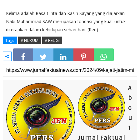
Kelima adalah Rasa Cinta dan Kasih Sayang yang diajarkan
Nabi Muhammad SAW merupakan fondasi yang kuat untuk
diterapkan dalam kehidupan sehari-hari. (Red)
Tags
# HUKUM
# RELIGI
A
b
o
u
t
Jurnal Faktual