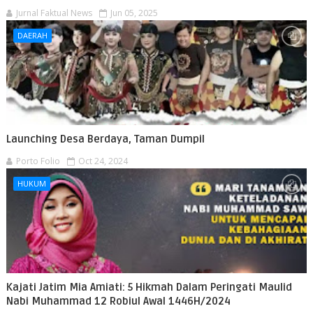
Jurnal Faktual News
Jun 05, 2025
DAERAH
Launching Desa Berdaya, Taman Dumpil
Porto Folio
Oct 24, 2024
HUKUM
Kajati Jatim Mia Amiati: 5 Hikmah Dalam Peringati Maulid
Nabi Muhammad 12 Robiul Awal 1446H/2024