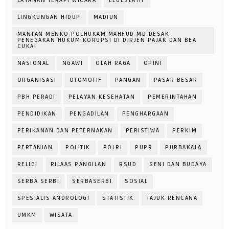
LAYANAN TERAPI WICARA
LEGESLATIF
LINGKUNGAN HIDUP
MADIUN
MANTAN MENKO POLHUKAM MAHFUD MD DESAK
PENEGAKAN HUKUM KORUPSI DI DIRJEN PAJAK DAN BEA
CUKAI
NASIONAL
NGAWI
OLAH RAGA
OPINI
ORGANISASI
OTOMOTIF
PANGAN
PASAR BESAR
PBH PERADI
PELAYAN KESEHATAN
PEMERINTAHAN
PENDIDIKAN
PENGADILAN
PENGHARGAAN
PERIKANAN DAN PETERNAKAN
PERISTIWA
PERKIM
PERTANIAN
POLITIK
POLRI
PUPR
PURBAKALA
RELIGI
RILAAS PANGILAN
RSUD
SENI DAN BUDAYA
SERBA SERBI
SERBASERBI
SOSIAL
SPESIALIS ANDROLOGI
STATISTIK
TAJUK RENCANA
UMKM
WISATA