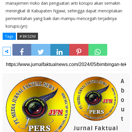
manajemen risiko dan penguatan anti korupsi akan semakin
meningkat di Kabupaten Ngawi, sehingga dapat menciptakan
pemerintahan yang baik dan mampu mencegah terjadinya
korupsi.(yn)
Tags
# BKSDM
A
b
o
u
t
Jurnal Faktual