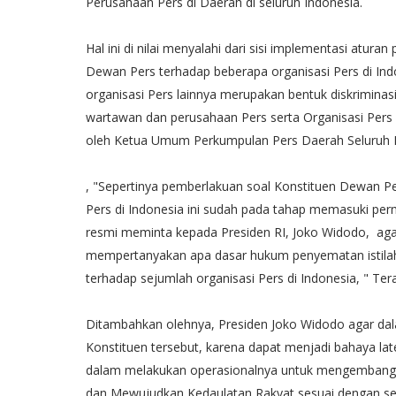
Perusahaan Pers di Daerah di seluruh Indonesia.
Hal ini di nilai menyalahi dari sisi implementasi atur
Dewan Pers terhadap beberapa organisasi Pers di In
organisasi Pers lainnya merupakan bentuk diskriminas
wartawan dan perusahaan Pers serta Organisasi Per
oleh Ketua Umum Perkumpulan Pers Daerah Seluruh Ind
, "Sepertinya pemberlakuan soal Konstituen Dewan P
Pers di Indonesia ini sudah pada tahap memasuki perma
resmi meminta kepada Presiden RI, Joko Widodo, aga
mempertanyakan apa dasar hukum penyematan istila
terhadap sejumlah organisasi Pers di Indonesia, " Tera
Ditambahkan olehnya, Presiden Joko Widodo agar da
Konstituen tersebut, karena dapat menjadi bahaya la
dalam melakukan operasionalnya untuk mengembangka
dan Mewujudkan Kedaulatan Rakyat sesuai dengan 