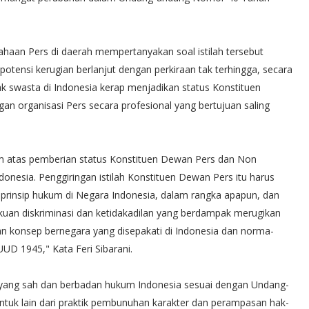
haan Pers di daerah mempertanyakan soal istilah tersebut
otensi kerugian berlanjut dengan perkiraan tak terhingga, secara
k swasta di Indonesia kerap menjadikan status Konstituen
gan organisasi Pers secara profesional yang bertujuan saling
m atas pemberian status Konstituen Dewan Pers dan Non
donesia. Penggiringan istilah Konstituen Dewan Pers itu harus
prinsip hukum di Negara Indonesia, dalam rangka apapun, dan
kuan diskriminasi dan ketidakadilan yang berdampak merugikan
gan konsep bernegara yang disepakati di Indonesia dan norma-
UD 1945," Kata Feri Sibarani.
s yang sah dan berbadan hukum Indonesia sesuai dengan Undang-
tuk lain dari praktik pembunuhan karakter dan perampasan hak-