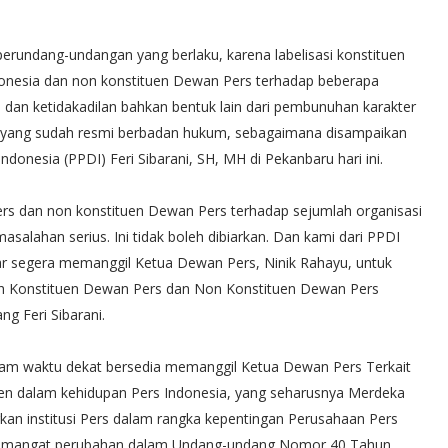
an perundang-undangan yang berlaku, karena labelisasi konstituen
donesia dan non konstituen Dewan Pers terhadap beberapa
i dan ketidakadilan bahkan bentuk lain dari pembunuhan karakter
s yang sudah resmi berbadan hukum, sebagaimana disampaikan
onesia (PPDI) Feri Sibarani, SH, MH di Pekanbaru hari ini.
ers dan non konstituen Dewan Pers terhadap sejumlah organisasi
salahan serius. Ini tidak boleh dibiarkan. Dan kami dari PPDI
r segera memanggil Ketua Dewan Pers, Ninik Rahayu, untuk
h Konstituen Dewan Pers dan Non Konstituen Dewan Pers
ng Feri Sibarani.
lam waktu dekat bersedia memanggil Ketua Dewan Pers Terkait
ten dalam kehidupan Pers Indonesia, yang seharusnya Merdeka
n institusi Pers dalam rangka kepentingan Perusahaan Pers
semangat perubahan dalam Undang-undang Nomor 40 Tahun