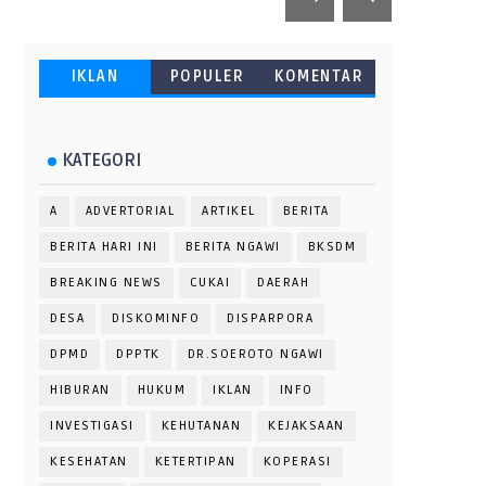
IKLAN
POPULER
KOMENTAR
KATEGORI
A
ADVERTORIAL
ARTIKEL
BERITA
BERITA HARI INI
BERITA NGAWI
BKSDM
BREAKING NEWS
CUKAI
DAERAH
DESA
DISKOMINFO
DISPARPORA
DPMD
DPPTK
DR.SOEROTO NGAWI
HIBURAN
HUKUM
IKLAN
INFO
INVESTIGASI
KEHUTANAN
KEJAKSAAN
KESEHATAN
KETERTIPAN
KOPERASI