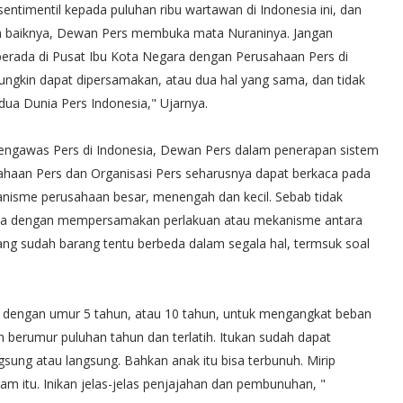
entimentil kepada puluhan ribu wartawan di Indonesia ini, dan
ah baiknya, Dewan Pers membuka mata Nuraninya. Jangan
berada di Pusat Ibu Kota Negara dengan Perusahaan Pers di
mungkin dapat dipersamakan, atau dua hal yang sama, dan tidak
dua Dunia Pers Indonesia," Ujarnya.
ngawas Pers di Indonesia, Dewan Pers dalam penerapan sistem
ahaan Pers dan Organisasi Pers seharusnya dapat berkaca pada
isme perusahaan besar, menengah dan kecil. Sebab tidak
a dengan mempersamakan perlakuan atau mekanisme antara
ng sudah barang tentu berbeda dalam segala hal, termsuk soal
il dengan umur 5 tahun, atau 10 tahun, untuk mengangkat beban
berumur puluhan tahun dan terlatih. Itukan sudah dapat
gsung atau langsung. Bahkan anak itu bisa terbunuh. Mirip
m itu. Inikan jelas-jelas penjajahan dan pembunuhan, "