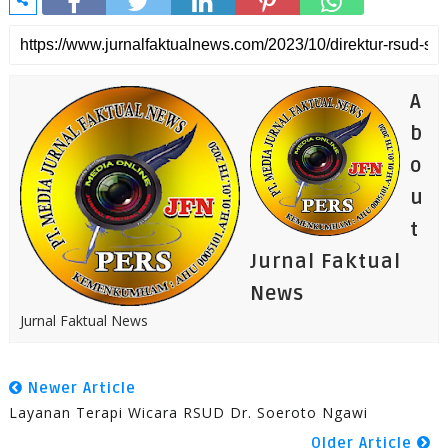
A
b
o
u
t
Jurnal Faktual
News
Jurnal Faktual News
Newer Article
Layanan Terapi Wicara RSUD Dr. Soeroto Ngawi
Older Article