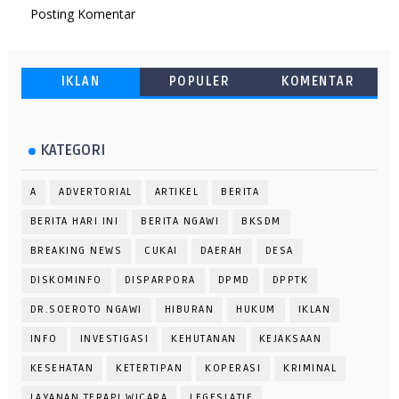
Posting Komentar
IKLAN
POPULER
KOMENTAR
KATEGORI
A
ADVERTORIAL
ARTIKEL
BERITA
BERITA HARI INI
BERITA NGAWI
BKSDM
BREAKING NEWS
CUKAI
DAERAH
DESA
DISKOMINFO
DISPARPORA
DPMD
DPPTK
DR.SOEROTO NGAWI
HIBURAN
HUKUM
IKLAN
INFO
INVESTIGASI
KEHUTANAN
KEJAKSAAN
KESEHATAN
KETERTIPAN
KOPERASI
KRIMINAL
LAYANAN TERAPI WICARA
LEGESLATIF