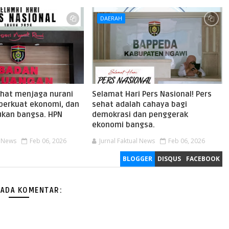
DAERAH
ehat menjaga nurani
Selamat Hari Pers Nasional! Pers
perkuat ekonomi, dan
sehat adalah cahaya bagi
kan bangsa. HPN
demokrasi dan penggerak
ekonomi bangsa.
l News
Feb 06, 2026
Jurnal Faktual News
Feb 06, 2026
BLOGGER
DISQUS
FACEBOOK
 ADA KOMENTAR: