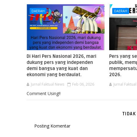
DAERAH
DAERAH
Di Hari Pers Nasional 2026, mari
Pers yang s
dukung pers yang independen
publik, mem
demi bangsa yang kuat dan
mempersatu
ekonomi yang berdaulat.
2026.
Jurnal Faktual News
Feb 06, 2026
Jurnal Faktua
Comment Using!!
TIDAK
Posting Komentar