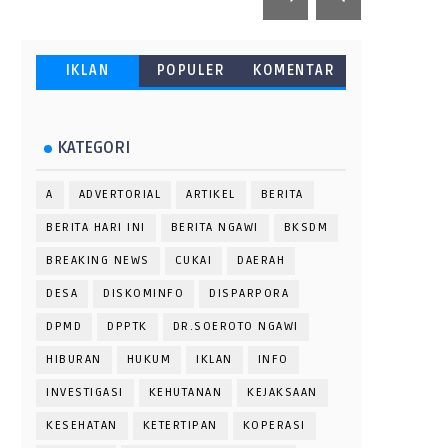
IKLAN
POPULER
KOMENTAR
KATEGORI
A
ADVERTORIAL
ARTIKEL
BERITA
BERITA HARI INI
BERITA NGAWI
BKSDM
BREAKING NEWS
CUKAI
DAERAH
DESA
DISKOMINFO
DISPARPORA
DPMD
DPPTK
DR.SOEROTO NGAWI
HIBURAN
HUKUM
IKLAN
INFO
INVESTIGASI
KEHUTANAN
KEJAKSAAN
KESEHATAN
KETERTIPAN
KOPERASI