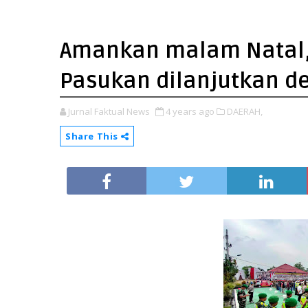
Amankan malam Natal, 
Pasukan dilanjutkan de
Jurnal Faktual News
4 years ago
DAERAH,
Share This