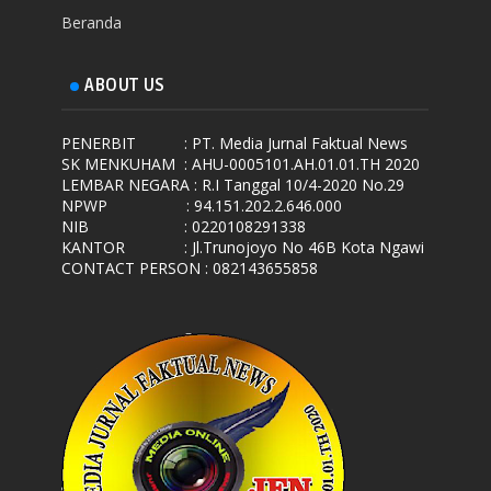
Beranda
ABOUT US
PENERBIT
: PT. Media Jurnal Faktual News
SK MENKUHAM
: AHU-0005101.AH.01.01.TH 2020
LEMBAR NEGARA
: R.I Tanggal 10/4-2020 No.29
NPWP
: 94.151.202.2.646.000
NIB
: 0220108291338
KANTOR
: Jl.Trunojoyo No 46B Kota Ngawi
CONTACT PERSON : 082143655858