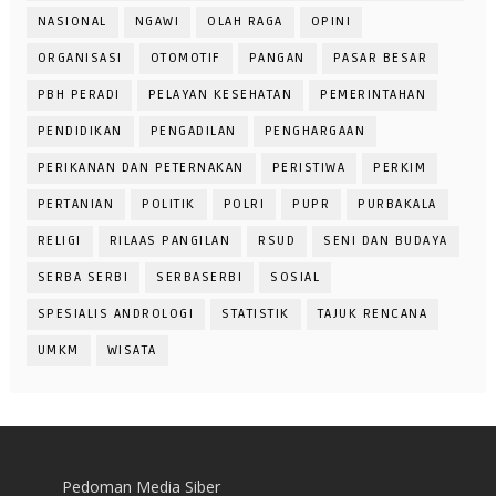
NASIONAL
NGAWI
OLAH RAGA
OPINI
ORGANISASI
OTOMOTIF
PANGAN
PASAR BESAR
PBH PERADI
PELAYAN KESEHATAN
PEMERINTAHAN
PENDIDIKAN
PENGADILAN
PENGHARGAAN
PERIKANAN DAN PETERNAKAN
PERISTIWA
PERKIM
PERTANIAN
POLITIK
POLRI
PUPR
PURBAKALA
RELIGI
RILAAS PANGILAN
RSUD
SENI DAN BUDAYA
SERBA SERBI
SERBASERBI
SOSIAL
SPESIALIS ANDROLOGI
STATISTIK
TAJUK RENCANA
UMKM
WISATA
Pedoman Media Siber