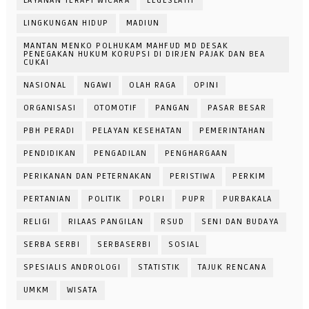
LAYANAN TERAPI WICARA
LEGESLATIF
LINGKUNGAN HIDUP
MADIUN
MANTAN MENKO POLHUKAM MAHFUD MD DESAK
PENEGAKAN HUKUM KORUPSI DI DIRJEN PAJAK DAN BEA
CUKAI
NASIONAL
NGAWI
OLAH RAGA
OPINI
ORGANISASI
OTOMOTIF
PANGAN
PASAR BESAR
PBH PERADI
PELAYAN KESEHATAN
PEMERINTAHAN
PENDIDIKAN
PENGADILAN
PENGHARGAAN
PERIKANAN DAN PETERNAKAN
PERISTIWA
PERKIM
PERTANIAN
POLITIK
POLRI
PUPR
PURBAKALA
RELIGI
RILAAS PANGILAN
RSUD
SENI DAN BUDAYA
SERBA SERBI
SERBASERBI
SOSIAL
SPESIALIS ANDROLOGI
STATISTIK
TAJUK RENCANA
UMKM
WISATA