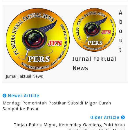
A
b
o
u
t
Jurnal Faktual
News
Jurnal Faktual News
Newer Article
Mendag: Pemerintah Pastikan Subsidi Migor Curah
Sampai Ke Pasar
Older Article
Tinjau Pabrik Migor, Kemendag Gandeng Polri Akan