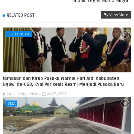
Tindak Tegas Mafia Migor
View More
RELATED POST
BERITA NGAWI
Jamasan dan Kirab Pusaka Warnai Hari Jadi Kabupaten
Ngawi Ke-668, Kyai Parikesit Resmi Menjadi Pusaka Baru
Jurnal Faktual News
Jul 07, 2026
DESA