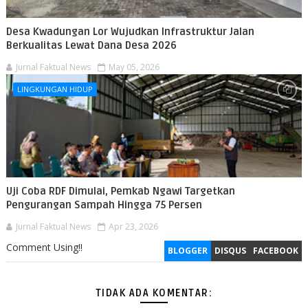
Desa Kwadungan Lor Wujudkan Infrastruktur Jalan
Berkualitas Lewat Dana Desa 2026
Jurnal Faktual News
May 05, 2026
LINGKUNGAN HIDUP
Uji Coba RDF Dimulai, Pemkab Ngawi Targetkan
Pengurangan Sampah Hingga 75 Persen
Jurnal Faktual News
Apr 23, 2026
Comment Using!!
BLOGGER
DISQUS
FACEBOOK
TIDAK ADA KOMENTAR: