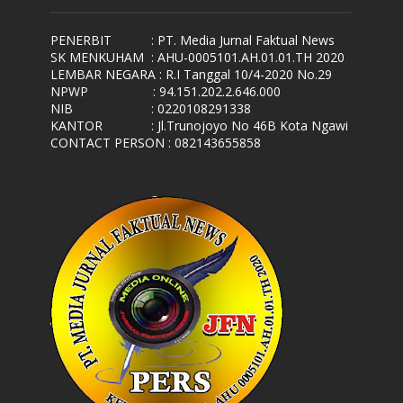
PENERBIT
: PT. Media Jurnal Faktual News
SK MENKUHAM
: AHU-0005101.AH.01.01.TH 2020
LEMBAR NEGARA
: R.I Tanggal 10/4-2020 No.29
NPWP
: 94.151.202.2.646.000
NIB
: 0220108291338
KANTOR
: Jl.Trunojoyo No 46B Kota Ngawi
CONTACT PERSON : 082143655858