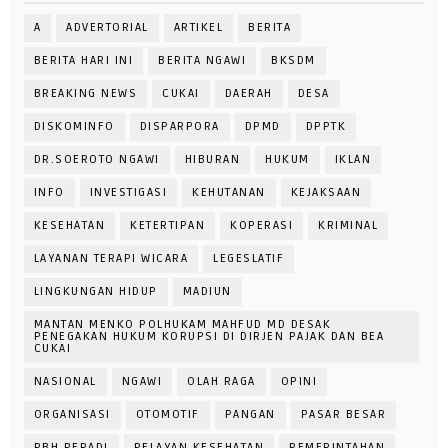
A
ADVERTORIAL
ARTIKEL
BERITA
BERITA HARI INI
BERITA NGAWI
BKSDM
BREAKING NEWS
CUKAI
DAERAH
DESA
DISKOMINFO
DISPARPORA
DPMD
DPPTK
DR.SOEROTO NGAWI
HIBURAN
HUKUM
IKLAN
INFO
INVESTIGASI
KEHUTANAN
KEJAKSAAN
KESEHATAN
KETERTIPAN
KOPERASI
KRIMINAL
LAYANAN TERAPI WICARA
LEGESLATIF
LINGKUNGAN HIDUP
MADIUN
MANTAN MENKO POLHUKAM MAHFUD MD DESAK
PENEGAKAN HUKUM KORUPSI DI DIRJEN PAJAK DAN BEA
CUKAI
NASIONAL
NGAWI
OLAH RAGA
OPINI
ORGANISASI
OTOMOTIF
PANGAN
PASAR BESAR
PBH PERADI
PELAYAN KESEHATAN
PEMERINTAHAN