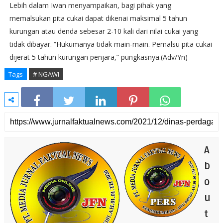
Lebih dalam Iwan menyampaikan, bagi pihak yang
memalsukan pita cukai dapat dikenai maksimal 5 tahun
kurungan atau denda sebesar 2-10 kali dari nilai cukai yang
tidak dibayar. “Hukumanya tidak main-main. Pemalsu pita cukai
dijerat 5 tahun kurungan penjara,” pungkasnya.(Adv/Yn)
Tags
# NGAWI
A
b
o
u
t