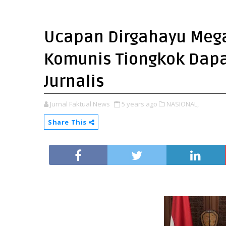
Ucapan Dirgahayu Mega
Komunis Tiongkok Dap
Jurnalis
Jurnal Faktual News
5 years ago
NASIONAL,
Share This