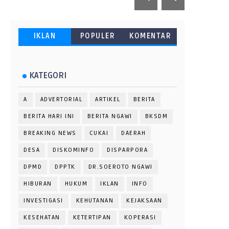
IKLAN
POPULER
KOMENTAR
KATEGORI
A
ADVERTORIAL
ARTIKEL
BERITA
BERITA HARI INI
BERITA NGAWI
BKSDM
BREAKING NEWS
CUKAI
DAERAH
DESA
DISKOMINFO
DISPARPORA
DPMD
DPPTK
DR.SOEROTO NGAWI
HIBURAN
HUKUM
IKLAN
INFO
INVESTIGASI
KEHUTANAN
KEJAKSAAN
KESEHATAN
KETERTIPAN
KOPERASI