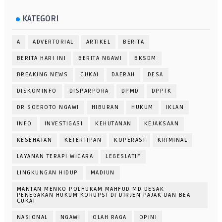
KATEGORI
A
ADVERTORIAL
ARTIKEL
BERITA
BERITA HARI INI
BERITA NGAWI
BKSDM
BREAKING NEWS
CUKAI
DAERAH
DESA
DISKOMINFO
DISPARPORA
DPMD
DPPTK
DR.SOEROTO NGAWI
HIBURAN
HUKUM
IKLAN
INFO
INVESTIGASI
KEHUTANAN
KEJAKSAAN
KESEHATAN
KETERTIPAN
KOPERASI
KRIMINAL
LAYANAN TERAPI WICARA
LEGESLATIF
LINGKUNGAN HIDUP
MADIUN
MANTAN MENKO POLHUKAM MAHFUD MD DESAK
PENEGAKAN HUKUM KORUPSI DI DIRJEN PAJAK DAN BEA
CUKAI
NASIONAL
NGAWI
OLAH RAGA
OPINI