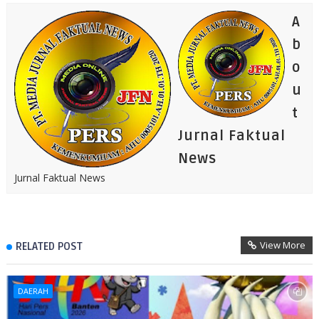
A
b
o
u
t
Jurnal Faktual
News
Jurnal Faktual News
View More
RELATED POST
DAERAH