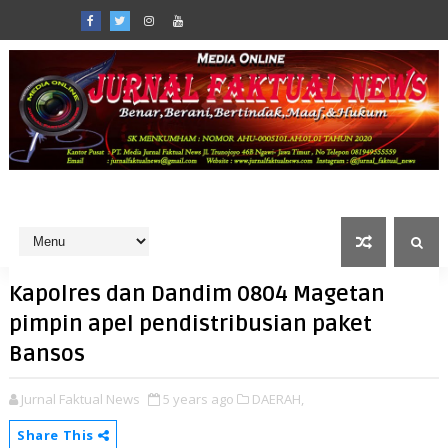
Kapolres dan Dandim 0804 Magetan
pimpin apel pendistribusian paket
Bansos
Jurnal Faktual News
5 years ago
DAERAH,
Share This