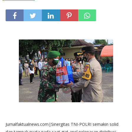
Jurnalfaktualnews.com|Sinergitas TNI-POLRI semakin solid
dan tampak nyata pada saat giat apel pelepasan distribusi