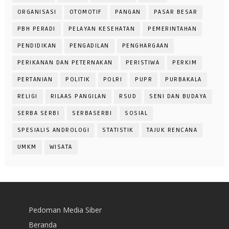
ORGANISASI
OTOMOTIF
PANGAN
PASAR BESAR
PBH PERADI
PELAYAN KESEHATAN
PEMERINTAHAN
PENDIDIKAN
PENGADILAN
PENGHARGAAN
PERIKANAN DAN PETERNAKAN
PERISTIWA
PERKIM
PERTANIAN
POLITIK
POLRI
PUPR
PURBAKALA
RELIGI
RILAAS PANGILAN
RSUD
SENI DAN BUDAYA
SERBA SERBI
SERBASERBI
SOSIAL
SPESIALIS ANDROLOGI
STATISTIK
TAJUK RENCANA
UMKM
WISATA
Pedoman Media Siber
Beranda